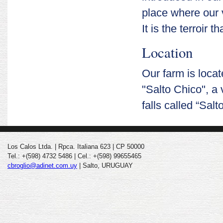
place where our 
It is the terroir 
Location
Our farm is locat
"Salto Chico", a 
falls called “Sal
Los Calos Ltda. | Rpca. Italiana 623 | CP 50000
Tel.: +(598) 4732 5486 | Cel.: +(598) 99655465
cbroglio@adinet.com.uy
| Salto, URUGUAY